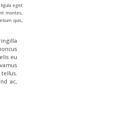
ligula eget
ent montes,
etium quis,
ingilla
rhoncus
elis eu
Vivamus
ellus.
end ac,