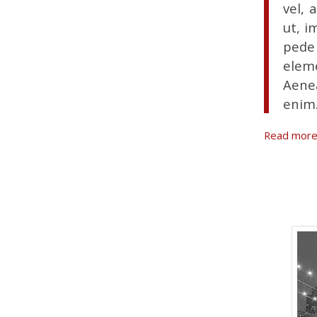
vel, 
ut, i
pede 
elem
Aenea
enim
Read mor