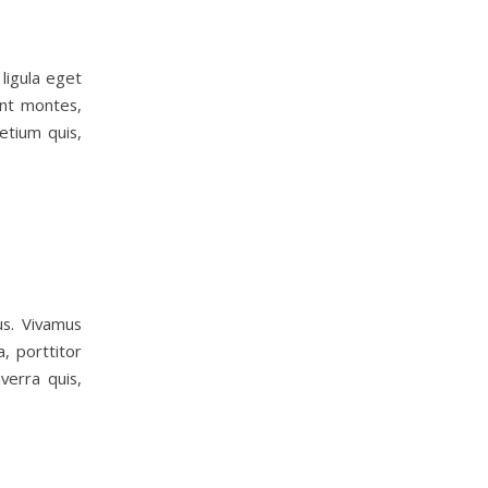
ligula eget
ent montes,
etium quis,
us. Vivamus
, porttitor
verra quis,