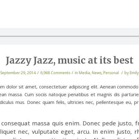
Jazzy Jazz, music at its best
/
/
/
September 29, 2014
6,968 Comments
in
Media
,
News
,
Personal
by
Emily
m dolor sit amet, consectetuer adipiscing elit. Aenean commodo 
ean massa. Cum sociis natoque penatibus et magnis dis parturi
idiculus mus. Donec quam felis, ultricies nec, pellentesque eu, pr
 consequat massa quis enim. Donec pede justo, fr
aliquet nec, vulputate eget, arcu. In enim justo, 