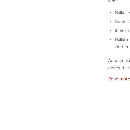
sem.
Nulla c
Donec pe
In enim 
Nullam 
element
Aenean vul
eleifend ac
Read mor