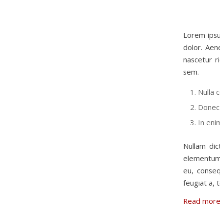
Lorem ipsu
dolor. Aen
nascetur r
sem.
Nulla 
Donec 
In eni
Nullam dic
elementum 
eu, conseq
feugiat a, t
Read mor