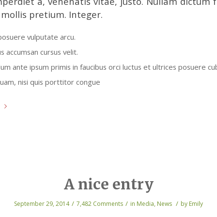
mperdiet a, venenatis vitae, justo. Nullam dictum f
mollis pretium. Integer.
osuere vulputate arcu.
us accumsan cursus velit.
um ante ipsum primis in faucibus orci luctus et ultrices posuere cub
quam, nisi quis porttitor congue
e
A nice entry
/
/
/
September 29, 2014
7,482 Comments
in
Media
,
News
by
Emily