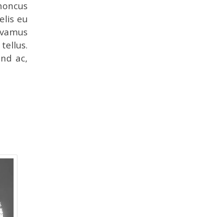
rhoncus
elis eu
Vivamus
ellus.
end ac,