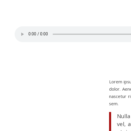
Lorem ipsu
dolor. Aen
nascetur r
sem.
Nulla
vel, 