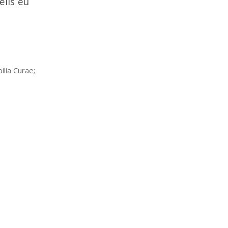
elis eu
ilia Curae;