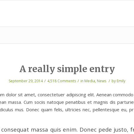
A really simple entry
/
/
/
September 29, 2014
4,518 Comments
in
Media
,
News
by
Emily
m dolor sit amet, consectetuer adipiscing elit. Aenean commodo 
ean massa. Cum sociis natoque penatibus et magnis dis parturi
idiculus mus. Donec quam felis, ultricies nec, pellentesque eu, pr
 consequat massa quis enim. Donec pede justo, fr