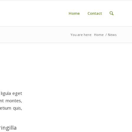
Home
Contact
You are here:
Home
/
News
ligula eget
ent montes,
etium quis,
ingilla