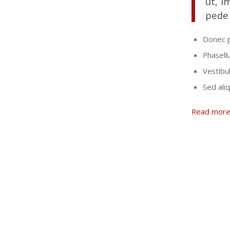
ut, i
pede 
Donec p
Phasell
Vestibul
Sed ali
Read mor