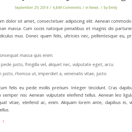
/
/
/
September 29, 2014
6,849 Comments
in
News
by
Emily
m dolor sit amet, consectetuer adipiscing elit. Aenean commodo 
ean massa. Cum sociis natoque penatibus et magnis dis parturi
idiculus mus. Donec quam felis, ultricies nec, pellentesque eu, pr
consequat massa quis enim.
pede justo, fringilla vel, aliquet nec, vulputate eget, arcu.
m justo, rhoncus ut, imperdiet a, venenatis vitae, justo.
tum felis eu pede mollis pretium. Integer tincidunt. Cras dapib
semper nisi. Aenean vulputate eleifend tellus. Aenean leo ligula
uat vitae, eleifend ac, enim. Aliquam lorem ante, dapibus in, vi
ellus.
e