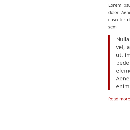
Lorem ipsu
dolor. Aen
nascetur r
sem.
Nulla
vel, 
ut, i
pede 
elem
Aenea
enim
Read mor