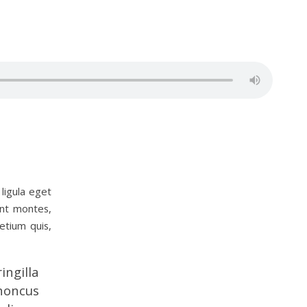
ligula eget
ent montes,
etium quis,
ingilla
rhoncus